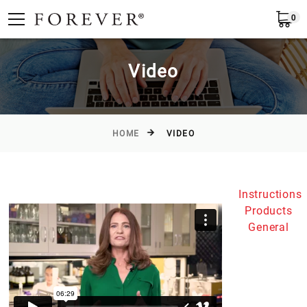
0
Submit
Greece
EN
Video
HOME
VIDEO
Instructions
Products
General