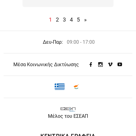
(current)
1
2
3
4
5
»
Δευ-Παρ:
09:00 - 17:00
Μέσα Κοινωνικής Δικτύωσης
Μέλος του ΕΣΕΑΠ