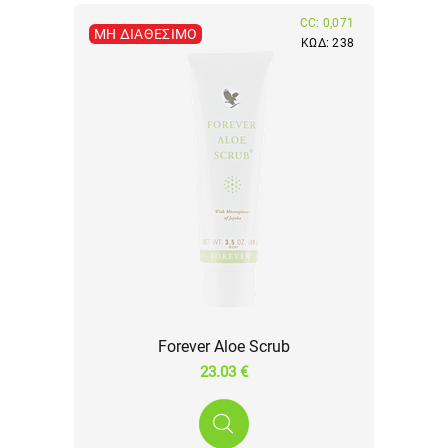
CC: 0,071
ΜΗ ΔΙΑΘΈΣΙΜΟ
ΚΩΔ: 238
Forever Aloe Scrub
23.03 €