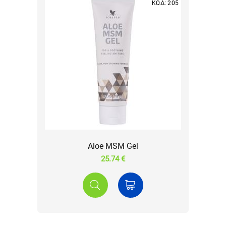
ΚΩΔ: 205
Aloe MSM Gel
25.74 €