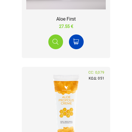
Aloe First
27.55 €
CC: 0,079
ΚΩΔ: 051