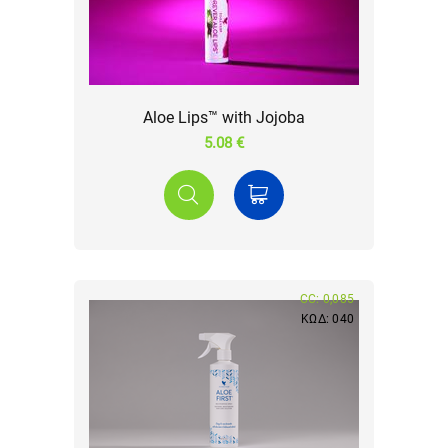
Aloe Lips™ with Jojoba
5.08 €
CC: 0,085
ΚΩΔ: 040