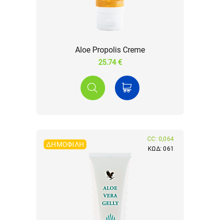
Aloe Propolis Creme
25.74 €
CC: 0,064
ΔΗΜΟΦΙΛΉ
ΚΩΔ: 061